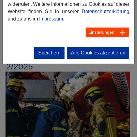
widerrufen. Weitere Informationen zu Cookies auf dieser
Website finden Sie in unserer
Datenschutzerklärung
und zu uns im
Impressum
.
Das Magazin können Sie hier als PDF (10 MB)
Einstellungen
herunterladen.
[mehr]
Speichern
Alle Cookies akzeptieren
THW Journal Bayern
13.06.2025
2/2025